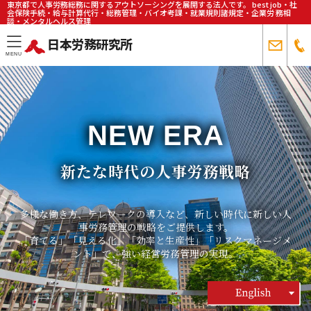
東京都で人事労務総務に関するアウトソーシングを展開する法人です。 best job・社
会保険手続・給与計算代行・総務管理・バイオ考課・就業規則諸規定・企業労 務相
談・メンタルヘルス管理
日本労務研究所
toggle
MENU
navigation
NEW ERA
新たな時代の人事労務戦略
多様な働き方、テレワークの導入など、新しい時代に新しい人
事労務管理の戦略をご提供します。
「育てる」「見える化」「効率と生産性」「リスクマネージメ
ント」で、強い経営労務管理の実現。