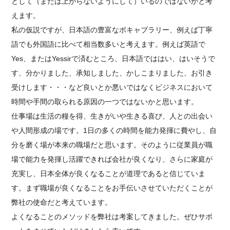
として（または上がらないようにして）いるのではないかと考
えます。
私の仮説ですが、日本語の豊富なボキャブラリー、例えば丁寧
語でも外国語に比べて相当数多いと考えます。例えば英語で
Yes、またはYessirで済むところ、日本語でははい、はいそうで
す、分かりました、承知しました、かしこまりました、お引き
受けします・・・など良いとか悪いではなくビジネスにおいて
時間や手間の取られる原因の一つではないかと思います。
仕事場は生活の糧を得、生きがいや生きる喜び、人との出会い
や人間形成の場です。1日の多くの時間を能力発揮に費やし、自
分を磨く場が本来の職場だと思います。そのように従業員が職
場で能力を発揮し活躍できれば会社が良くなり、さらに家庭が
充実し、日本全体が良くなることが道理であると信じていま
す。まず職場が良くなることをお手伝いさせていただくことが
弊社の使命だと考えています。
よくなることのメソッドを弊社は考案してきました。ぜひサポ