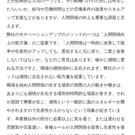
とが効果的な方法の一つです。その動機づけのためには何をし
たらいいか、給与や労働時間などの労働条件の改善やスキルア
ップ支援などがありますが、人間関係の向上も重要な課題と言
えます。
弊社のモチベーションアップのメソッドの一つは「人間関係向
上の処方箋」のご提案です。「人間関係は一時的に改善して能
率や生産性がアップしても、悪化すると元に戻り、二度と改善
しないではないか」などのご意見はあります。確かに感情に委
ねる方法ですと、職場の感情傾向に左右されます。弊社のメソ
ッドは感情に左右されない処方箋を提案しています。
職場を始め人間関係の生ずる場所の実際の人の動きや働きは、
あまりにも感情が左右する場所的時間的な場面が多すぎ、それ
が原因で摩擦が生じ、感情という一般的に負のエネルギーが費
やされますので生産性が上がらないという現象が起きていま
す。本業務以外の部分に必要以上に気を遣う、または遣わせる
雰囲気や言葉遣い、各種ルールが人間関係を阻害し生産性を落