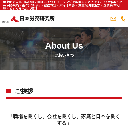
東京都で人事労務総務に関するアウトソーシングを展開する法人です。 best job・社
会保険手続・給与計算代行・総務管理・バイオ考課・就業規則諸規定・企業労 務相
談・メンタルヘルス管理
日本労務研究所
toggle
MENU
navigation
About Us
ごあいさつ
ご挨拶
「職場を良くし、会社を良くし、家庭と日本を良く
する」