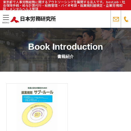
東京都で人事労務総務に関するアウトソーシングを展開する法人です。 best job・社
会保険手続・給与計算代行・総務管理・バイオ考課・就業規則諸規定・企業労 務相
談・メンタルヘルス管理
日本労務研究所
toggle
MENU
navigation
Book Introduction
書籍紹介