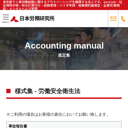
東京都で人事労務総務に関するアウトソーシングを展開する法人です。 best job・社
会保険手続・給与計算代行・総務管理・バイオ考課・就業規則諸規定・企業労 務相
談・メンタルヘルス管理
日本労務研究所
toggle
MENU
navigation
Accounting manual
規定集
様式集 - 労働安全衛生法
※ご利用の場合はお客様の責任においてお願い致します。
事故報告書